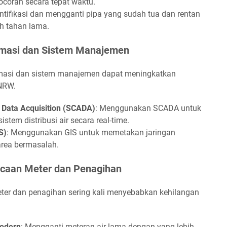
ocoran secara tepat waktu.
ntifikasi dan mengganti pipa yang sudah tua dan rentan
ih tahan lama.
rmasi dan Sistem Manajemen
rmasi dan sistem manajemen dapat meningkatkan
 NRW.
 Data Acquisition (SCADA)
: Menggunakan SCADA untuk
tem distribusi air secara real-time.
S)
: Menggunakan GIS untuk memetakan jaringan
 area bermasalah.
acaan Meter dan Penagihan
er dan penagihan sering kali menyebabkan kehilangan
Modern
: Mengganti meteran air lama dengan yang lebih