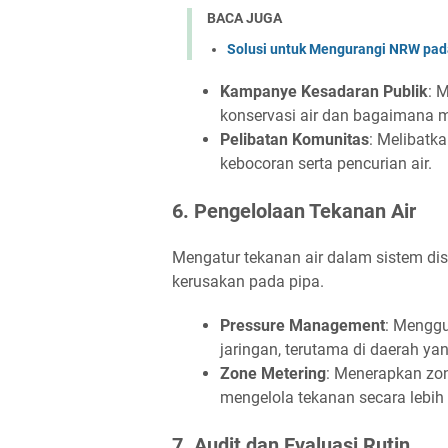
BACA JUGA
Solusi untuk Mengurangi NRW pa
Kampanye Kesadaran Publik
: 
konservasi air dan bagaimana m
Pelibatan Komunitas
: Melibatk
kebocoran serta pencurian air.
6. Pengelolaan Tekanan Air
Mengatur tekanan air dalam sistem di
kerusakan pada pipa.
Pressure Management
: Menggu
jaringan, terutama di daerah ya
Zone Metering
: Menerapkan zon
mengelola tekanan secara lebih e
7. Audit dan Evaluasi Rutin